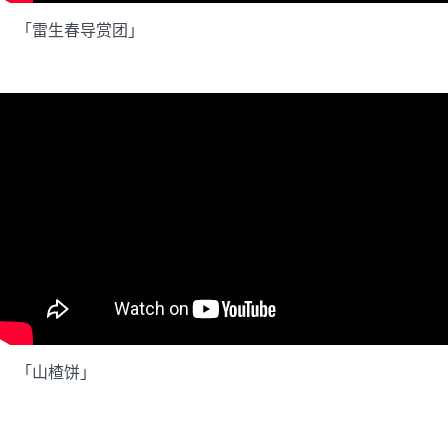
「雷生春导赏团」
「山楂饼」